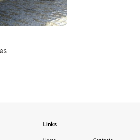
es
Links