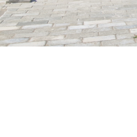
CATÉGORIE
Serrurier Civil
LOCAL
Moreira de Cónegos, Guimarães ,
Portugal
ANNÉE